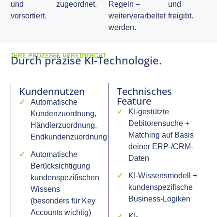
und
zugeordnet.
Regeln –
und
vorsortiert.
weiterverarbeitet
freigibt.
werden.
IHRE PROZESSE VEREINFACHT
Durch präzise KI-Technologie.
Kundennutzen
Technisches
Feature
Automatische
KI-gestützte
Kundenzuordnung,
Debitorensuche +
Händlerzuordnung,
Matching auf Basis
Endkundenzuordnung
deiner ERP-/CRM-
Automatische
Daten
Berücksichtigung
KI-Wissensmodell +
kundenspezifischen
kundenspezifische
Wissens
Business-Logiken
(besonders für Key
Accounts wichtig)
KI-