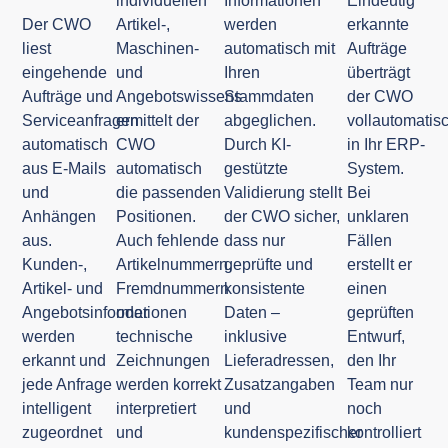
individuellen
Informationen
Eindeutig
Der CWO
Artikel-,
werden
erkannte
liest
Maschinen-
automatisch mit
Aufträge
eingehende
und
Ihren
überträgt
Aufträge und
Angebotswissens
Stammdaten
der CWO
Serviceanfragen
ermittelt der
abgeglichen.
vollautomatis
automatisch
CWO
Durch KI-
in Ihr ERP-
aus E-Mails
automatisch
gestützte
System.
und
die passenden
Validierung stellt
Bei
Anhängen
Positionen.
der CWO sicher,
unklaren
aus.
Auch fehlende
dass nur
Fällen
Kunden-,
Artikelnummern,
geprüfte und
erstellt er
Artikel- und
Fremdnummern
konsistente
einen
Angebotsinformationen
oder
Daten –
geprüften
werden
technische
inklusive
Entwurf,
erkannt und
Zeichnungen
Lieferadressen,
den Ihr
jede Anfrage
werden korrekt
Zusatzangaben
Team nur
intelligent
interpretiert
und
noch
zugeordnet
und
kundenspezifischer
kontrolliert