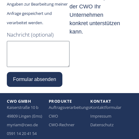
Angaben zur Bearbeitung meiner
der CWO Ihr
Anfrage gespeichert und
Unternehmen
verarbeitet werden.
konkret unterstützen
kann.
Nachricht (optional)
Formular absenden
CWO GMBH
PRODUKTE
KONTAKT
Kaiserstraße 10 b
Auftragsverarbeitungs-
Kontaktformular
49809 Lingen (Ems)
CWO
Impressum
myriam@cwo.de
CWO-Rechner
Datenschutz
0591 14 20 41 54