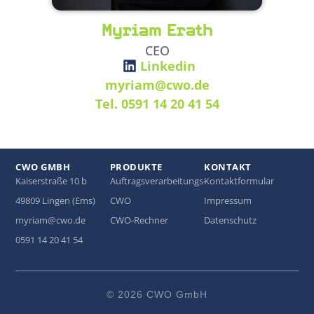
Myriam Erath
CEO
Linkedin
myriam@cwo.de
Tel. 0591 14 20 41 54
CWO GMBH
PRODUKTE
KONTAKT
Kaiserstraße 10 b
Auftragsverarbeitungs-
Kontaktformular
49809 Lingen (Ems)
CWO
Impressum
myriam@cwo.de
CWO-Rechner
Datenschutz
0591 14 20 41 54
© 2026 CWO GmbH